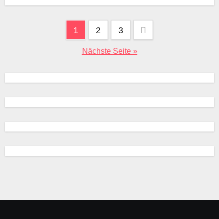
ArtgenossenAufenthaltsort
1
2
3
Nächste Seite »